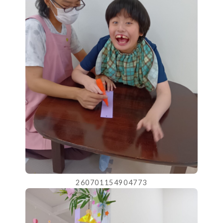
260701154904773