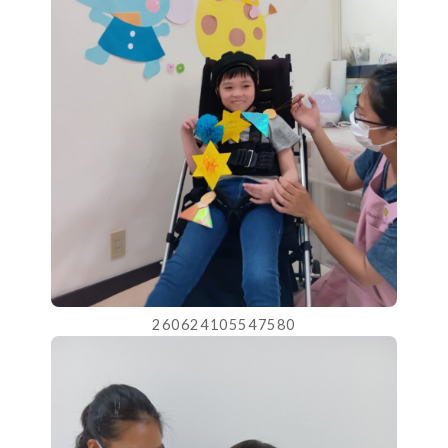
260624105547580