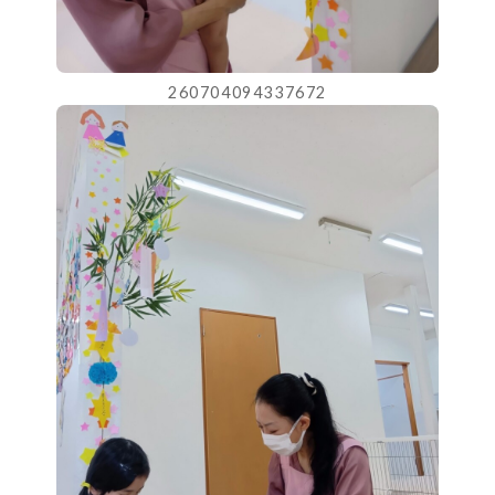
260704094337672