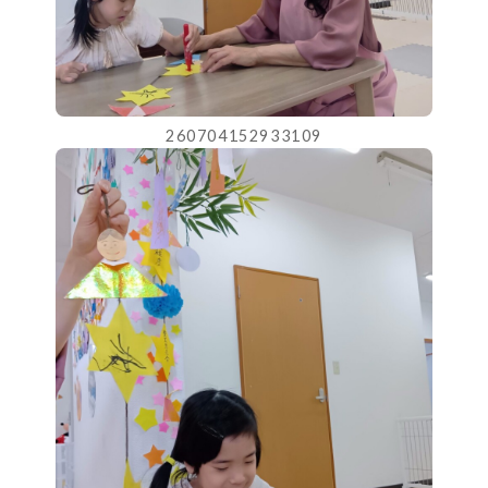
260704152933109