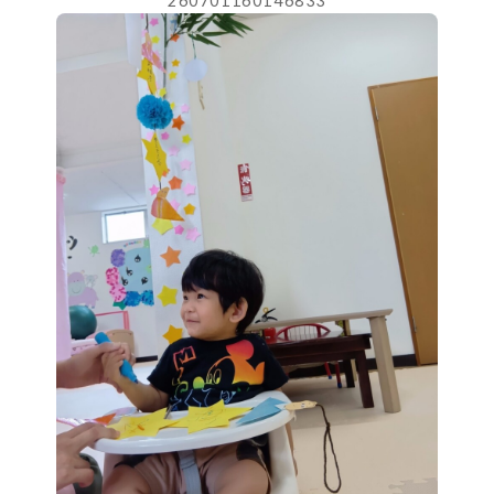
260701160146833