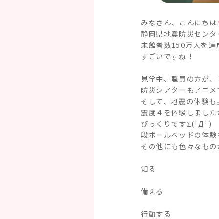
みなさん、こんにちは
静岡県地震防災センタ
来館者数150万人を
すごいですね！
見学中、職員の方が、
防災シアターもアニメ
そして、地震の体験も
震度４を体験しました
びっくりですΣ(ﾟДﾟ)
段ボールベッドの体験
その他にも色々なもの
知る
備える
行動する