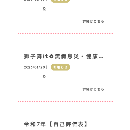
&
詳細はこちら
獅
子舞は❁無病息災・健康成就・五穀豊穣・家内安全ですよ❁
2026/01/20｜
お知らせ
&
詳細はこちら
令和7年【自己評価表】